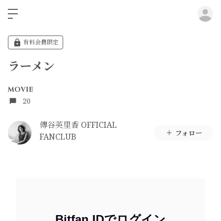
ロ
有料会員限定
ラーメン
MOVIE
20
傳谷英里香 OFFICIAL
フォロー
FANCLUB
Bitfan IDでログイン