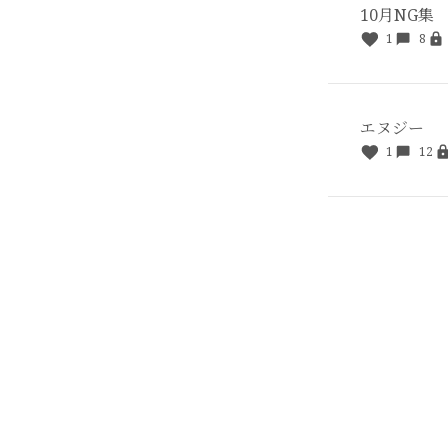
10月NG集
1
8
エヌジー
1
12