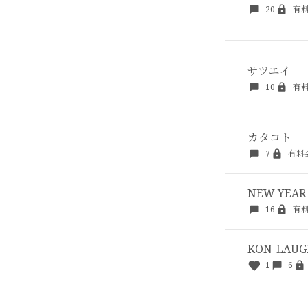
20
有
サツエイ
10
有
カタコト
7
有料
NEW YEAR
16
有
KON-LAUG
1
6