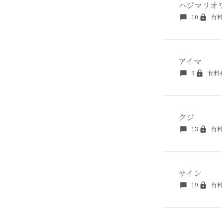
ハジマリオ
10
有
アイマ
9
有料
クジ
13
有
サイン
19
有