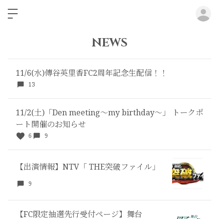
ロ
NEWS
11/6(水)傳谷英里香FC2周年記念生配信！！
13
11/2(土)「Den meeting〜my birthday〜」 トークポ
ート開催のお知らせ
6
9
【出演情報】NTV「 THE突破ファイル」
9
【FC限定抽選先行受付ページ】舞台