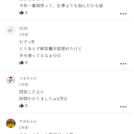
今年一番頭使って、仕事よりも悩んだかも😅
0
5150
1年前
むずっ❗️❗️
とりあえず解答欄全部埋めたけど
多分滑ってるなぁ💦💦
0
つるちゃん
1年前
回答したよん
時間かかりましたぁ((笑))
0
すみちゃん
1年前