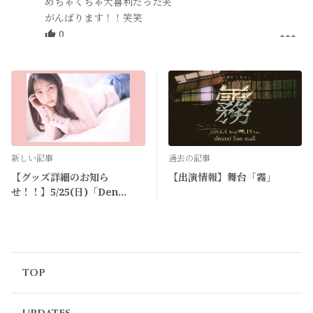
めちゃくちゃ大喜利だった笑
がんばります！！笑笑
0
ちゃそ
1年前
大喜利大会！？！？😇😇面白そう
0
新しい記事
過去の記事
【グッズ詳細のお知ら
【出演情報】舞台「霧」
せ！！】5/25(日)「Den
meetinG〜春のデン祭り〜」
TOP