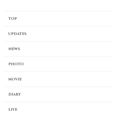
3年前
予告ありがとう！
仕事でリアタイでは難しそうなのでアーカイブよろしくお
TOP
願いします🙏
0
UPDATES
りさ
3年前
NEWS
予告ありがとう！
楽しみ✨
リアルタイムで聴ける時間だといいな😊
PHOTO
0
MOVIE
仲間
3年前
DIARY
打ち合わせと重なりそうですが
楽しみにしていますー📻🌸
0
LIVE