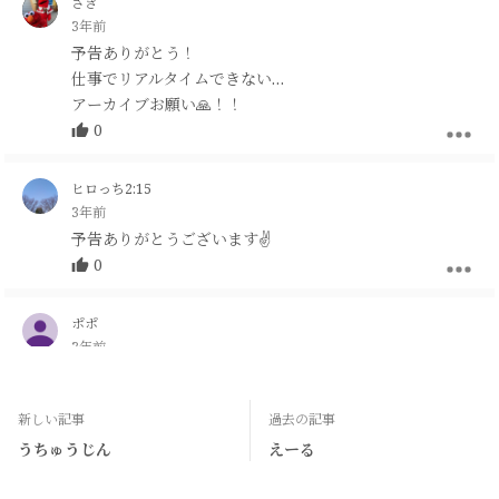
さき
3年前
予告ありがとう！
仕事でリアルタイムできない…
アーカイブお願い🙏！！
0
ヒロっち2:15
3年前
予告ありがとうございます✌
0
ポポ
3年前
予告ありがとう☺️
楽しみにしてます🎵
新しい記事
過去の記事
0
うちゅうじん
えーる
コバ