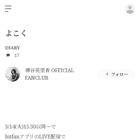
ロ
よこく
DIARY
17
傳谷英里香 OFFICIAL
フォロー
FANCLUB
3/14(火)15:30以降〜で
bitfanアプリのLIVE配信で